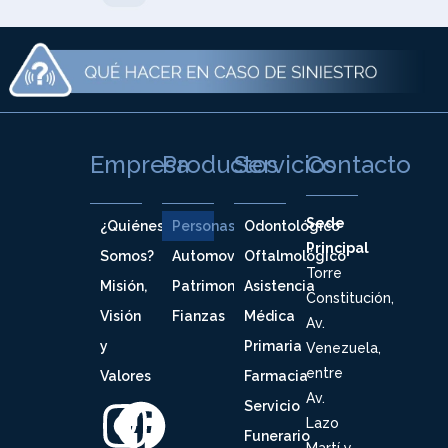
Empresa
Productos
Servicios
Contacto
Sede
¿Quiénes
Personas
Odontológico
Principal
Somos?
Automovil
Oftalmológico
Torre
Misión,
Patrimoniales
Asistencia
Constitución,
Visión
Fianzas
Médica
Av.
y
Primaria
Venezuela,
entre
Valores
Farmacia
Av.
Servicio
Lazo
Funerario
Martí y